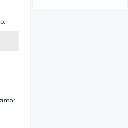
o.»
e amor