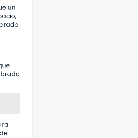
ue un
pacio,
perado
que
lebrado
ara
 de