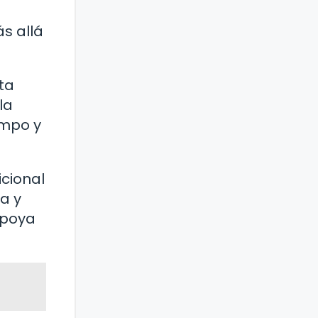
ás allá
ta
la
empo y
icional
a y
apoya