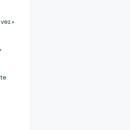
vez.»
»
rte