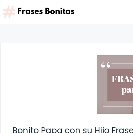
Saltar
al
contenido
Bonito Papa con su Hijo Fras