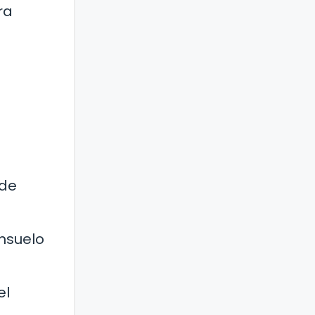
ra
ede
onsuelo
el