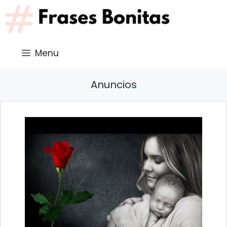
Saltar
al
contenido
Menu
Anuncios