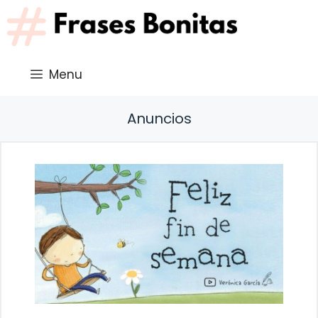
Saltar
al
contenido
Menu
Anuncios