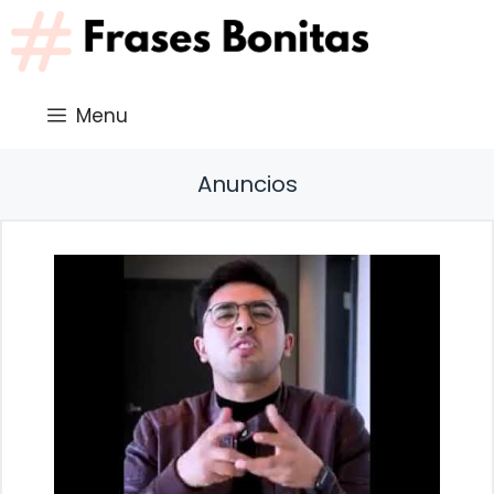
Saltar
al
contenido
Menu
Anuncios