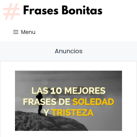
Saltar
al
contenido
Menu
Anuncios