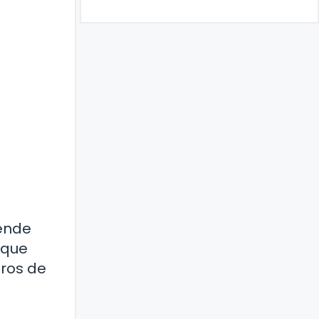
ende
 que
eros de