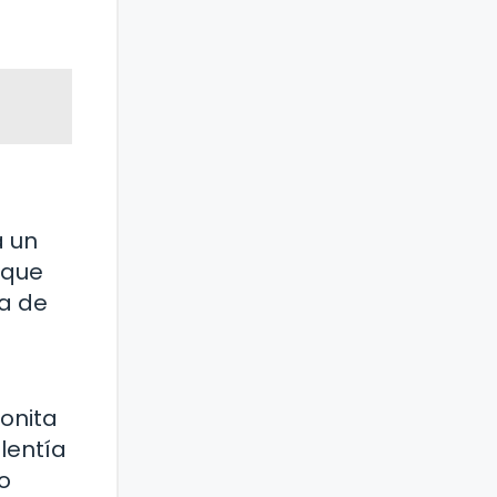
a un
 que
za de
bonita
lentía
o