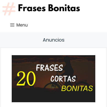
Saltar
al
contenido
Menu
Anuncios