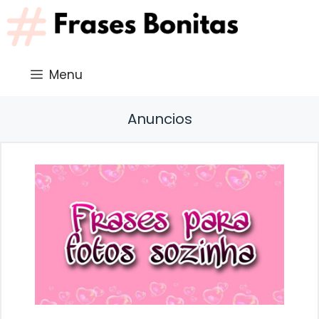
Saltar
al
contenido
Menu
Anuncios