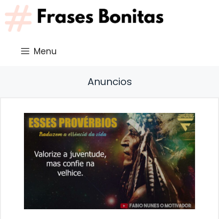
Saltar
al
contenido
Menu
Anuncios