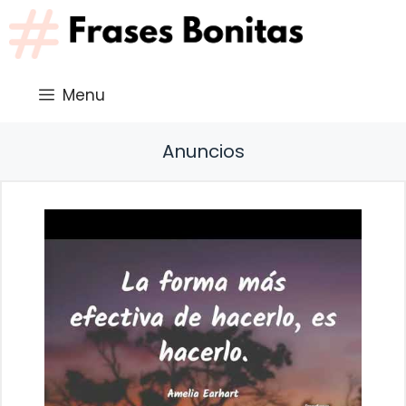
Saltar
al
contenido
Menu
Anuncios