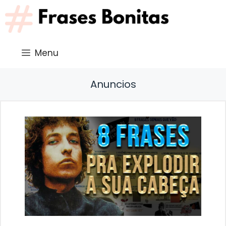
Saltar
al
contenido
Menu
Anuncios