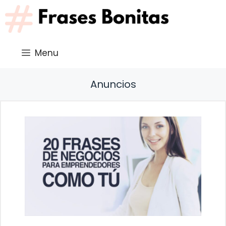
Saltar
al
contenido
Menu
Anuncios