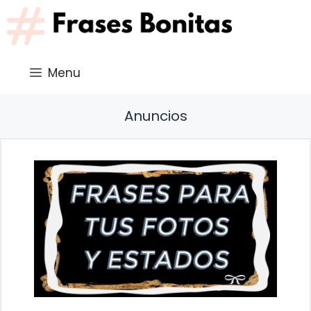
Saltar
al
contenido
Menu
Anuncios