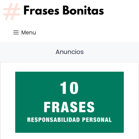
Saltar
al
contenido
Menu
Anuncios