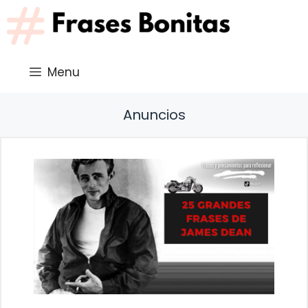
Saltar
al
contenido
Menu
Anuncios