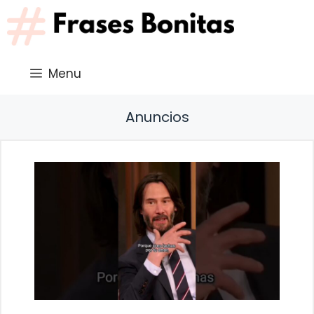
Saltar
al
contenido
Menu
Anuncios