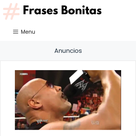
Saltar
al
contenido
Menu
Anuncios