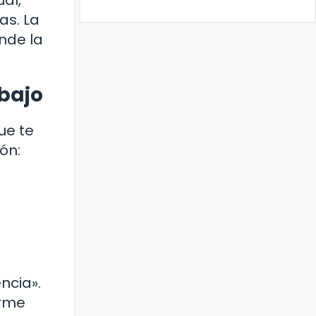
al,
as. La
nde la
abajo
ue te
ón:
ncia».
irme