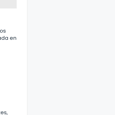
tos
vada en
es,