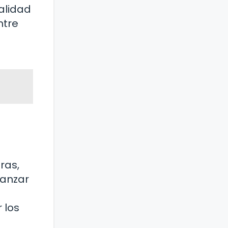
alidad
ntre
ras,
canzar
 los