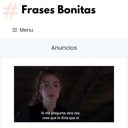
Saltar
al
contenido
Menu
Anuncios