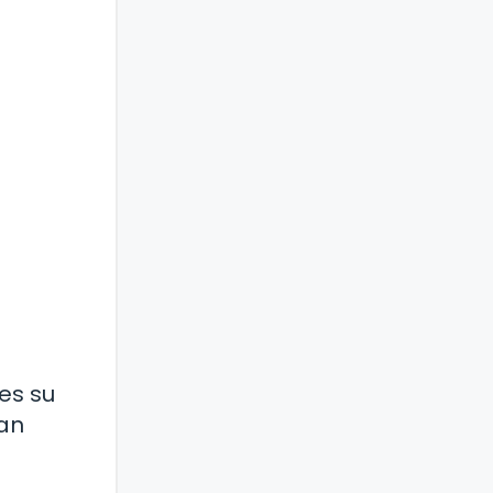
es su
can