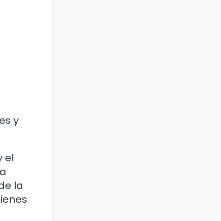
es y
 el
ra
de la
uienes