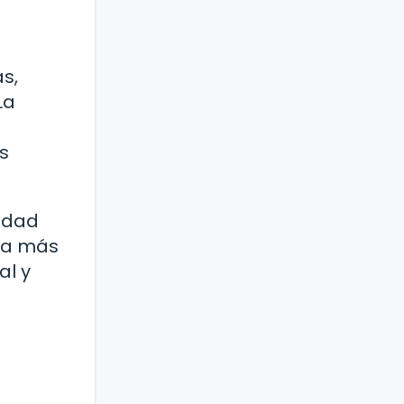
s,
La
s
iedad
 va más
al y