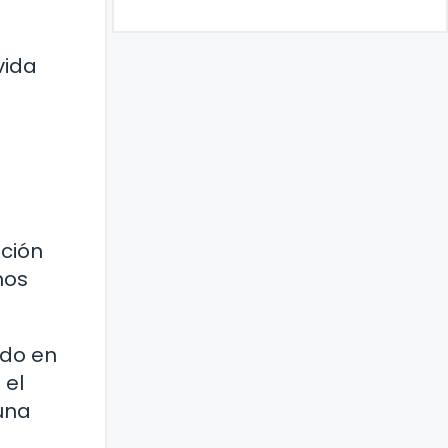
vida
ución
mos
ndo en
 el
una