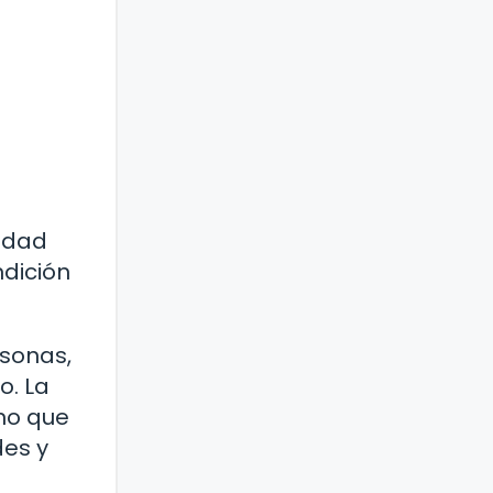
aldad
ndición
rsonas,
o. La
no que
des y