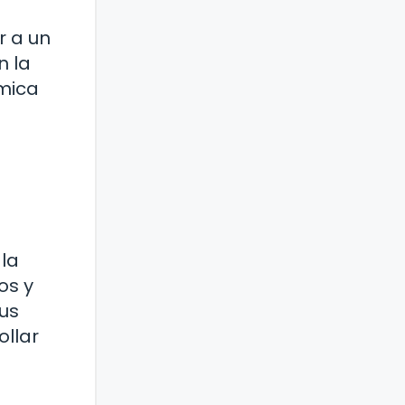
r a un
n la
émica
la
os y
us
ollar