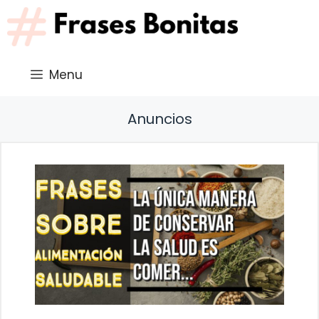
Saltar
al
contenido
Menu
Anuncios