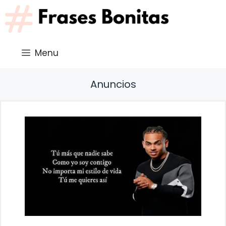
Saltar
al
contenido
Menu
Anuncios