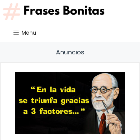
Saltar
al
contenido
Menu
Anuncios