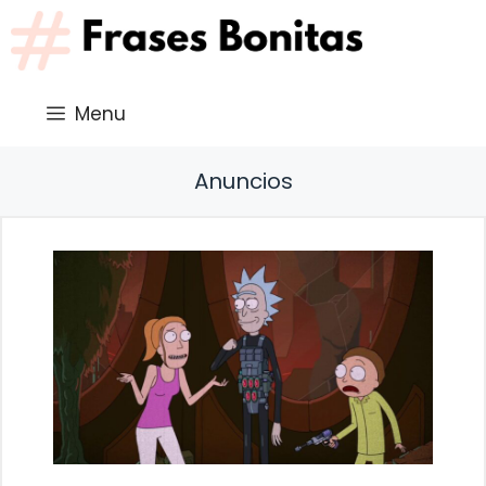
Saltar
al
contenido
Menu
Anuncios