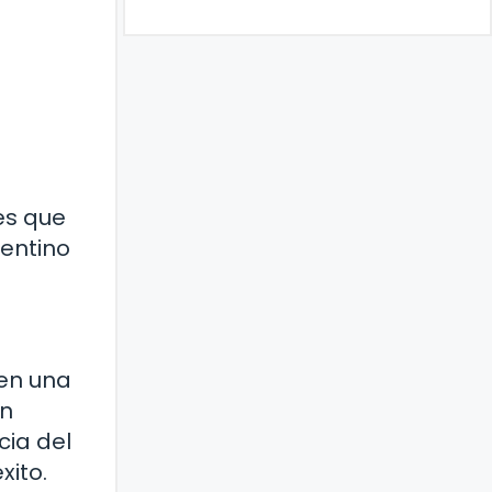
es que
entino
 en una
on
cia del
xito.