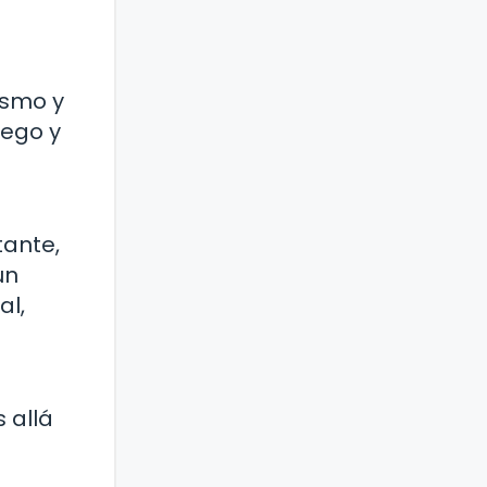
ismo y
uego y
tante,
un
al,
 allá