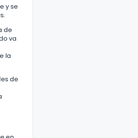
e y se
s.
a de
ado va
e la
des de
a
ye en