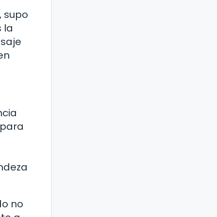
, supo
 la
nsaje
en
ncia
 para
andeza
do no