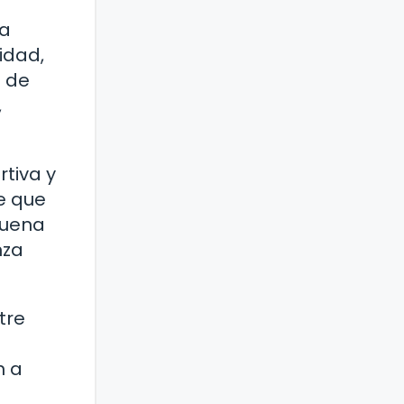
la
idad,
d de
,
rtiva y
de que
suena
nza
tre
n a