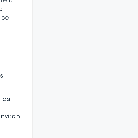
nte a
a
 se
s
as
 las
invitan