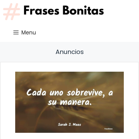
Saltar
al
contenido
Menu
Anuncios