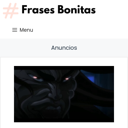
Saltar
al
contenido
Menu
Anuncios