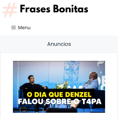
Saltar
al
contenido
Menu
Anuncios