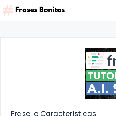
Saltar
al
contenido
Frase Io Caracteristicas