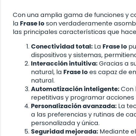
Con una amplia gama de funciones y car
la
Frase Io
son verdaderamente asombro
las principales características que hac
Conectividad total:
La
Frase Io
pu
dispositivos y sistemas, permitie
Interacción intuitiva:
Gracias a s
natural, la
Frase Io
es capaz de en
natural.
Automatización inteligente:
Con 
repetitivas y programar acciones 
Personalización avanzada:
La te
a las preferencias y rutinas de c
personalizada y única.
Seguridad mejorada:
Mediante el