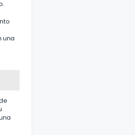
o.
nto
n una
 de
u
 una