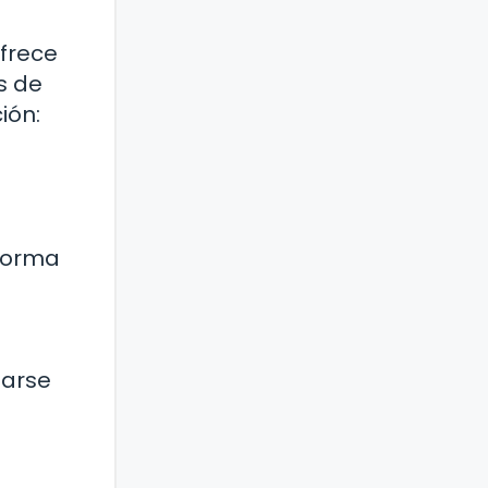
ofrece
s de
ión:
forma
arse