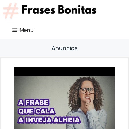
Saltar
al
contenido
Menu
Anuncios