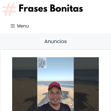
Saltar
al
contenido
Menu
Anuncios