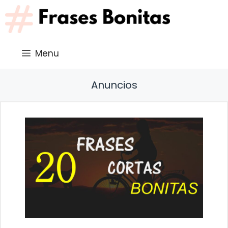
Saltar
al
contenido
Menu
Anuncios