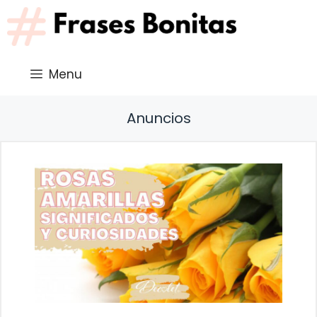
Saltar
al
contenido
Menu
Anuncios