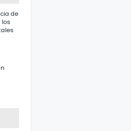
ncia de
 los
tales
en