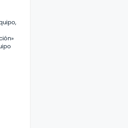
quipo,
ción»
uipo