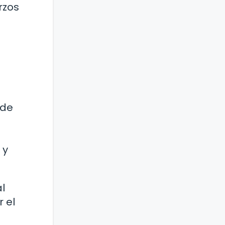
rzos
 de
 y
l
r el