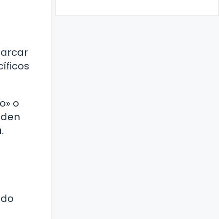
marcar
cíficos
o» o
aden
.
udo