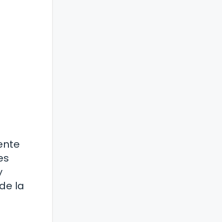
ente
es
y
de la