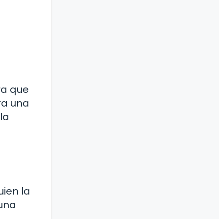
ra que
ra una
la
uien la
 una