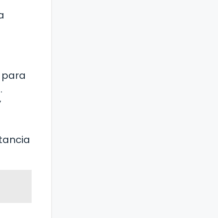
a
 para
.
y
rtancia