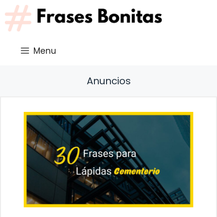
Saltar
al
contenido
Menu
Anuncios