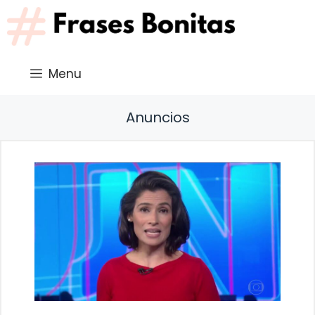
Saltar
al
contenido
Menu
Anuncios