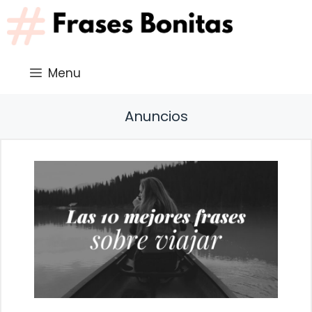
Saltar
al
contenido
Menu
Anuncios