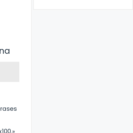
ina
frases
x100.»