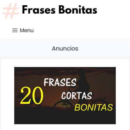
Saltar
al
contenido
Menu
Anuncios