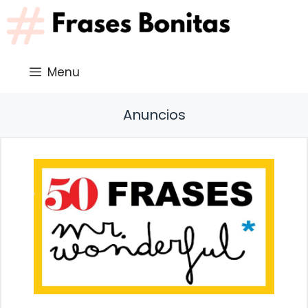
Saltar
al
contenido
Menu
Anuncios