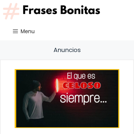
Saltar
al
contenido
Menu
Anuncios