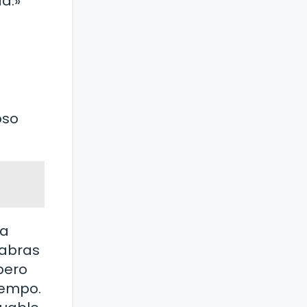
da.»
oso
la
labras
pero
tiempo.