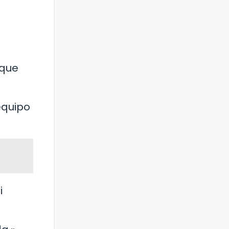
 que
equipo
i