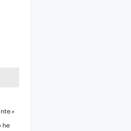
ante.»
o he