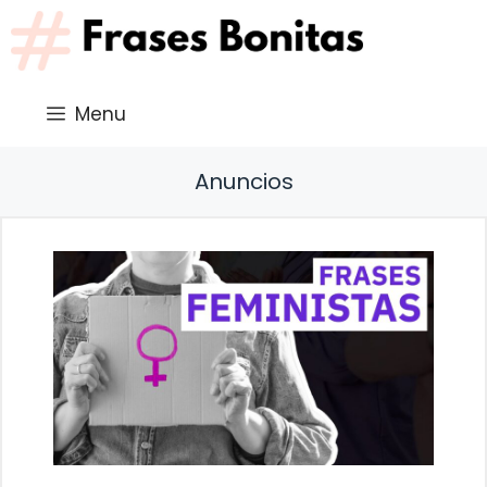
Saltar
al
contenido
Menu
Anuncios