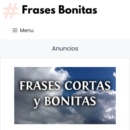
Saltar
al
contenido
Menu
Anuncios