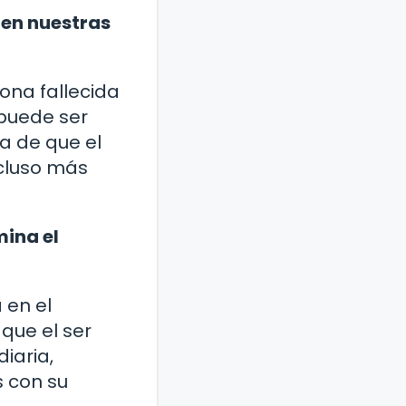
nen nuestras
sona fallecida
 puede ser
ea de que el
ncluso más
mina el
 en el
que el ser
iaria,
 con su