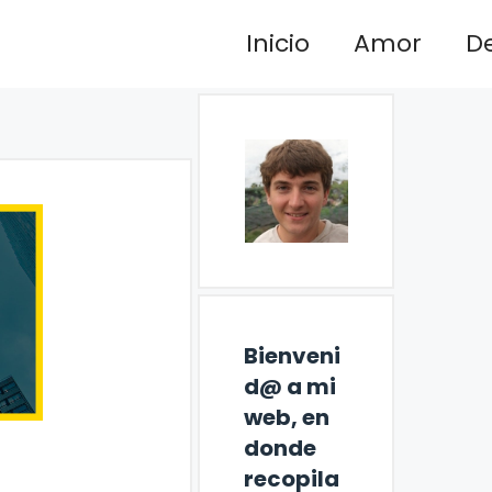
Inicio
Amor
D
Bienveni
d@ a mi
web, en
donde
recopila