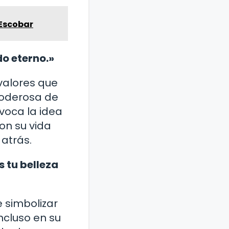
 Escobar
o eterno.»
 valores que
oderosa de
voca la idea
ron su vida
atrás.
s tu belleza
e simbolizar
incluso en su