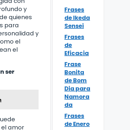
gida con
rofundo y
Frases
 de quienes
de Ikeda
as para
Sensei
personalidad y
Frases
 como el
de
ean el
Eficacia
Frase
n ser
Bonita
de Bom
Dia para
Namora
n
da
Frases
puede
de Enero
 el amor