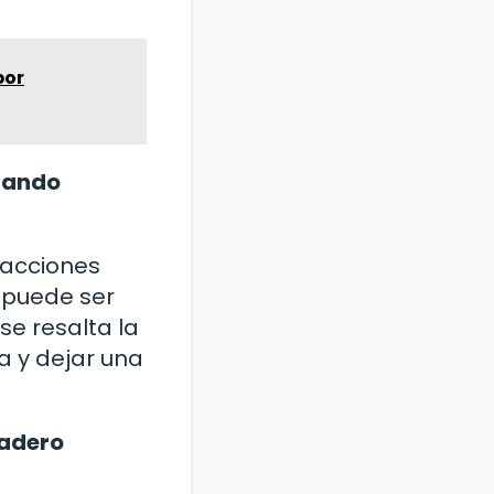
por
ejando
 acciones
 puede ser
se resalta la
va y dejar una
dadero