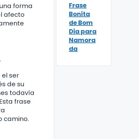
Frase
s una forma
Bonita
l afecto
de Bom
icamente
Dia para
Namora
da
»
 el ser
és de su
nes todavía
Esta frase
ra
o camino.