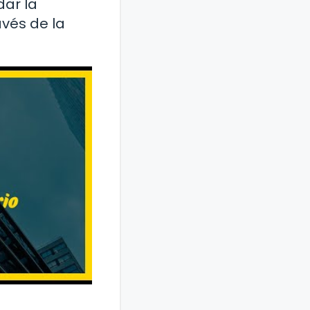
dar la
avés de la