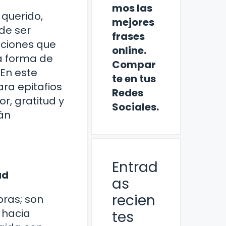
mos las
 querido,
mejores
de ser
frases
ipciones que
online.
a forma de
Compar
 En este
te en tus
ara epitafios
Redes
r, gratitud y
Sociales.
án
Entrad
ad
as
recien
bras; son
 hacia
tes