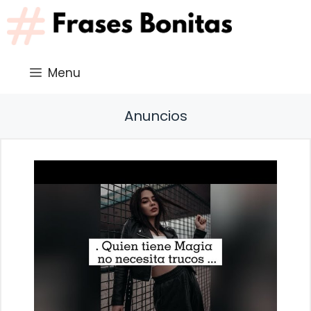
Saltar
al
contenido
Menu
Anuncios