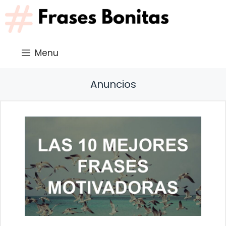
Saltar
al
contenido
Menu
Anuncios