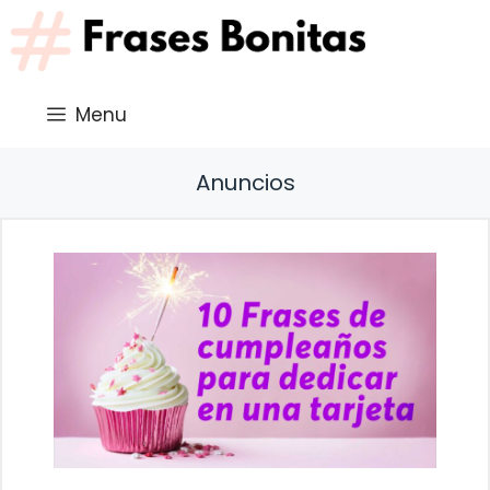
Saltar
al
contenido
Menu
Anuncios