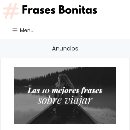
Saltar
al
contenido
Menu
Anuncios